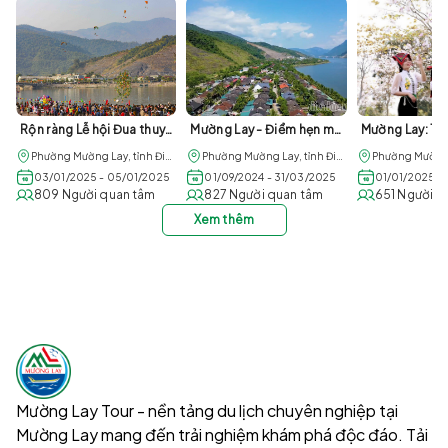
Rộn ràng Lễ hội Đua thuyền đuôi én tại Mường Lay đầu năm mới 2025
Mường Lay - Điểm hẹn mùa nước nổi
Phường Mường Lay, tỉnh Điện Biên
Phường Mường Lay, tỉnh Điện Biên
03/01/2025 - 05/01/2025
01/09/2024 - 31/03/2025
01/01/2025 -
809 Người quan tâm
827 Người quan tâm
651 Người q
Xem thêm
Mường Lay Tour - nền tảng du lịch chuyên nghiệp tại
Mường Lay mang đến trải nghiệm khám phá độc đáo. Tải