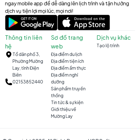
ngay mobile app để dễ dàng lên lịch trình và tận hưởng
dịch vụ tiện lợi mọi lúc, mọi nơi!
Thông tin liên
Sơ đồ trang
Dịch vụ khác
hệ
web
Tạo lộ trình
Tổ dân phố 3,
Địa điểm du lịch
Phường Mường
Địa điểm tiện ích
Lay, tỉnh Điện
Địa điểm ẩm thực
Biên
Địa điểm nghỉ
02153852440
dưỡng
Sản phẩm truyền
thống
Tin tức & sự kiện
Giới thiệu về
Mường Lay