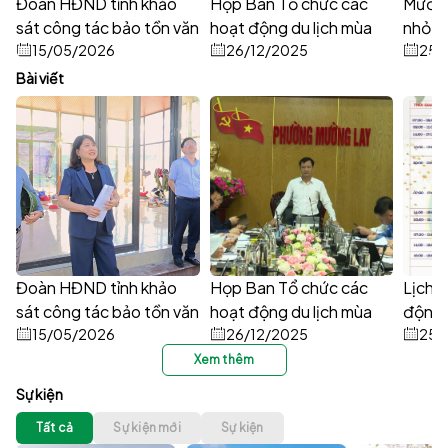
Đoàn HĐND tỉnh khảo
Họp Ban Tổ chức các
Mường
sát công tác bảo tồn văn
hoạt động du lịch mùa
nhỏ n
hóa gắn với phát triển du
15/05/2026
nước nổi trên sông Đà
26/12/2025
những
25/
lịch tại phường Mường
năm 2025–2026
bí
Bài viết
Lay
Đoàn HĐND tỉnh khảo
Họp Ban Tổ chức các
Lịch 
sát công tác bảo tồn văn
hoạt động du lịch mùa
động 
hóa gắn với phát triển du
15/05/2026
nước nổi trên sông Đà
26/12/2025
Đuôi é
25/
lịch tại phường Mường
năm 2025–2026
động 
Xem thêm
Lay
- Du 
Sự kiện
Tất cả
Sự kiện mới
Sự kiện