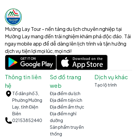
Mường Lay Tour - nền tảng du lịch chuyên nghiệp tại
Mường Lay mang đến trải nghiệm khám phá độc đáo. Tải
ngay mobile app để dễ dàng lên lịch trình và tận hưởng
dịch vụ tiện lợi mọi lúc, mọi nơi!
Thông tin liên
Sơ đồ trang
Dịch vụ khác
hệ
web
Tạo lộ trình
Tổ dân phố 3,
Địa điểm du lịch
Phường Mường
Địa điểm tiện ích
Lay, tỉnh Điện
Địa điểm ẩm thực
Biên
Địa điểm nghỉ
02153852440
dưỡng
Sản phẩm truyền
thống