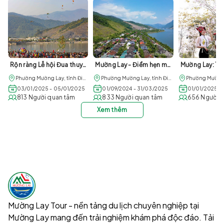
Rộn ràng Lễ hội Đua thuyền đuôi én tại Mường Lay đầu năm mới 2025
Mường Lay - Điểm hẹn mùa nước nổi
Phường Mường Lay, tỉnh Điện Biên
Phường Mường Lay, tỉnh Điện Biên
03/01/2025 - 05/01/2025
01/09/2024 - 31/03/2025
01/01/2025 -
813 Người quan tâm
833 Người quan tâm
656 Người 
Xem thêm
Mường Lay Tour - nền tảng du lịch chuyên nghiệp tại
Mường Lay mang đến trải nghiệm khám phá độc đáo. Tải