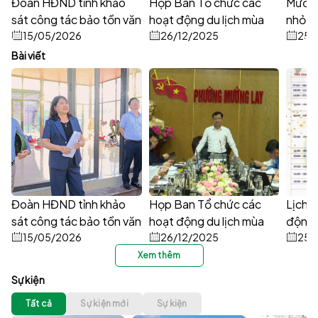
Đoàn HĐND tỉnh khảo
Họp Ban Tổ chức các
Mường
sát công tác bảo tồn văn
hoạt động du lịch mùa
nhỏ n
hóa gắn với phát triển du
15/05/2026
nước nổi trên sông Đà
26/12/2025
những
25/
lịch tại phường Mường
năm 2025–2026
bí
Bài viết
Lay
Đoàn HĐND tỉnh khảo
Họp Ban Tổ chức các
Lịch 
sát công tác bảo tồn văn
hoạt động du lịch mùa
động 
hóa gắn với phát triển du
15/05/2026
nước nổi trên sông Đà
26/12/2025
Đuôi é
25/
lịch tại phường Mường
năm 2025–2026
động 
Xem thêm
Lay
- Du 
Sự kiện
Tất cả
Sự kiện mới
Sự kiện