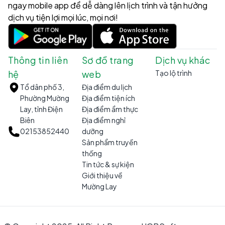
ngay mobile app để dễ dàng lên lịch trình và tận hưởng
dịch vụ tiện lợi mọi lúc, mọi nơi!
Thông tin liên
Sơ đồ trang
Dịch vụ khác
hệ
web
Tạo lộ trình
Tổ dân phố 3,
Địa điểm du lịch
Phường Mường
Địa điểm tiện ích
Lay, tỉnh Điện
Địa điểm ẩm thực
Biên
Địa điểm nghỉ
02153852440
dưỡng
Sản phẩm truyền
thống
Tin tức & sự kiện
Giới thiệu về
Mường Lay