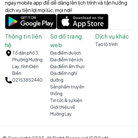
ngay mobile app để dễ dàng lên lịch trình và tận hưởng
dịch vụ tiện lợi mọi lúc, mọi nơi!
Thông tin liên
Sơ đồ trang
Dịch vụ khác
hệ
web
Tạo lộ trình
Tổ dân phố 3,
Địa điểm du lịch
Phường Mường
Địa điểm tiện ích
Lay, tỉnh Điện
Địa điểm ẩm thực
Biên
Địa điểm nghỉ
02153852440
dưỡng
Sản phẩm truyền
thống
Tin tức & sự kiện
Giới thiệu về
Mường Lay