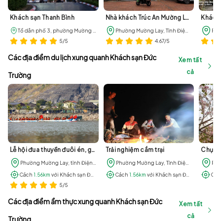
Khách sạn Thanh Bình
Nhà khách Trúc An Mường Lay
Khách 
Tổ dân phố 3, phường Mường Lay, tỉnh Điện Biên
Phường Mường Lay, Tỉnh Điện Biênz
5/5
4.67/5
Các địa điểm du lịch xung quanh Khách sạn Đức
Xem tất
cả
Trường
Lễ hội đua thuyền đuôi én, giải vô địch các CLB dù lượn quốc gia, lướt ván phản lực
Trải nghiệm cắm trại
Phường Mường Lay, tỉnh Điện Biên
Phường Mường Lay, Tỉnh Điện Biên
Cách
1.56km
với Khách sạn Đức Trường
Cách
1.56km
với Khách sạn Đức Trường
Cá
5/5
Các địa điểm ẩm thực xung quanh Khách sạn Đức
Xem tất
cả
Trường