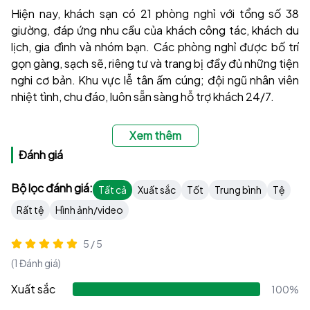
Hiện nay, khách sạn có 21 phòng nghỉ với tổng số 38
giường, đáp ứng nhu cầu của khách công tác, khách du
lịch, gia đình và nhóm bạn. Các phòng nghỉ được bố trí
gọn gàng, sạch sẽ, riêng tư và trang bị đầy đủ những tiện
nghi cơ bản. Khu vực lễ tân ấm cúng; đội ngũ nhân viên
nhiệt tình, chu đáo, luôn sẵn sàng hỗ trợ khách 24/7.
Bên cạnh dịch vụ lưu trú, Khách sạn Đức Trường còn có
Xem thêm
các phòng hát karaoke được đầu tư thiết bị bảo đảm
Đánh giá
chất lượng, phục vụ nhu cầu vui chơi, giải trí của du khách.
Không gian phòng hát thoải mái, chất lượng âm thanh
Bộ lọc đánh giá:
tốt, cùng phong cách phục vụ tận tình, chu đáo, hứa hẹn
Tất cả
Xuất sắc
Tốt
Trung bình
Tệ
mang đến cho khách hàng những giây phút thư giãn và
Rất tệ
Hình ảnh/video
vui vẻ.
5 / 5
Giá phòng chỉ từ 300.000 đồng/đêm, phù hợp với nhiều
(1 Đánh giá)
nhu cầu lưu trú mà vẫn bảo đảm chất lượng dịch vụ. Với
phương châm “Sự hài lòng của khách hàng là ưu tiên
Xuất sắc
100%
hàng đầu”, Khách sạn Đức Trường luôn nỗ lực mang đến