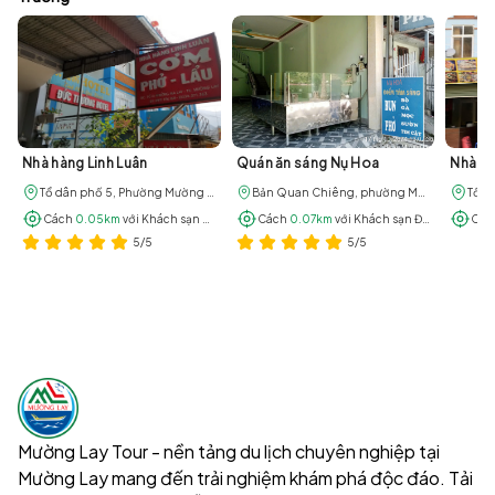
Nhà hàng Linh Luân
Quán ăn sáng Nụ Hoa
Nhà h
Tổ dân phố 5, Phường Mường Lay, Tỉnh Điện Biên
Bản Quan Chiêng, phường Mường Lay, Tỉnh Điện Biên
Cách
0.05km
với Khách sạn Đức Trường
Cách
0.07km
với Khách sạn Đức Trường
Các
5/5
5/5
Mường Lay Tour - nền tảng du lịch chuyên nghiệp tại
Mường Lay mang đến trải nghiệm khám phá độc đáo. Tải