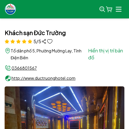
Open
Khách sạn Đức Trường
5/5
Hiển thị vị trí bản
Tổ dân phố 5, Phường Mường Lay, Tỉnh
đồ
Điện Biên
0366801567
http://www.ductruonghotel.com