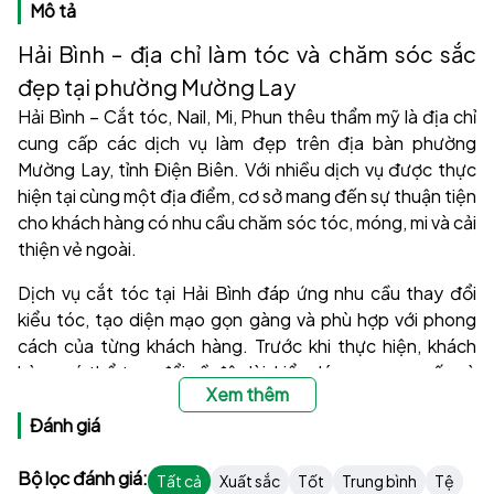
Mô tả
Hải Bình – địa chỉ làm tóc và chăm sóc sắc
đẹp tại phường Mường Lay
Hải Bình – Cắt tóc, Nail, Mi, Phun thêu thẩm mỹ là địa chỉ
cung cấp các dịch vụ làm đẹp trên địa bàn phường
Mường Lay, tỉnh Điện Biên. Với nhiều dịch vụ được thực
hiện tại cùng một địa điểm, cơ sở mang đến sự thuận tiện
cho khách hàng có nhu cầu chăm sóc tóc, móng, mi và cải
thiện vẻ ngoài.
Dịch vụ cắt tóc tại Hải Bình đáp ứng nhu cầu thay đổi
kiểu tóc, tạo diện mạo gọn gàng và phù hợp với phong
cách của từng khách hàng. Trước khi thực hiện, khách
hàng có thể trao đổi về độ dài, kiểu dáng mong muốn và
Xem thêm
tình trạng tóc để lựa chọn phương án phù hợp. Một kiểu
tóc hài hòa không chỉ giúp khuôn mặt trở nên cân đối hơn
Đánh giá
mà còn tạo sự tự tin trong công việc và cuộc sống.
Bộ lọc đánh giá:
Tất cả
Xuất sắc
Tốt
Trung bình
Tệ