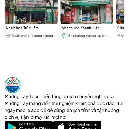
Với sự kết hợp giữa cắt tóc, làm nail, làm mi và phun thêu
thẩm mỹ, Hải Bình là địa điểm thuận tiện để người dân và
du khách chăm sóc vẻ ngoài khi sinh sống, làm việc hoặc
lưu trú tại phường Mường Lay.
Nha Khoa Trúc Lâm
Nhà thuốc Khánh Hiền
Siêu t
Tổ dân phố 4, Phường Mường Lay, Tỉnh Điện Biên
Tổ 4 phường Mường Lay tỉnh Điện Biên
Mường Lay Tour - nền tảng du lịch chuyên nghiệp tại
Mường Lay mang đến trải nghiệm khám phá độc đáo. Tải
ngay mobile app để dễ dàng lên lịch trình và tận hưởng
dịch vụ tiện lợi mọi lúc, mọi nơi!