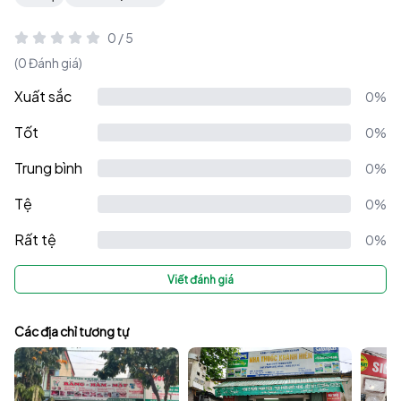
đất Tây Bắc hiền hòa.
0 / 5
(0 Đánh giá)
Xuất sắc
0%
Tốt
0%
Trung bình
0%
Tệ
0%
Rất tệ
0%
Viết đánh giá
Các địa chỉ tương tự