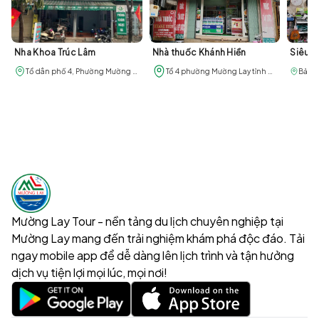
Nha Khoa Trúc Lâm
Nhà thuốc Khánh Hiền
Siêu t
Tổ dân phố 4, Phường Mường Lay, Tỉnh Điện Biên
Tổ 4 phường Mường Lay tỉnh Điện Biên
Mường Lay Tour - nền tảng du lịch chuyên nghiệp tại
Mường Lay mang đến trải nghiệm khám phá độc đáo. Tải
ngay mobile app để dễ dàng lên lịch trình và tận hưởng
dịch vụ tiện lợi mọi lúc, mọi nơi!