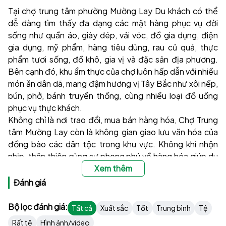
Tại chợ trung tâm phường Mường Lay Du khách có thể
dễ dàng tìm thấy đa dạng các mặt hàng phục vụ đời
sống như quần áo, giày dép, vải vóc, đồ gia dụng, điện
gia dụng, mỹ phẩm, hàng tiêu dùng, rau củ quả, thực
phẩm tươi sống, đồ khô, gia vị và đặc sản địa phương.
Bên cạnh đó, khu ẩm thực của chợ luôn hấp dẫn với nhiều
món ăn dân dã, mang đậm hương vị Tây Bắc như xôi nếp,
bún, phở, bánh truyền thống, cùng nhiều loại đồ uống
phục vụ thực khách.
Không chỉ là nơi trao đổi, mua bán hàng hóa, Chợ Trung
tâm Mường Lay còn là không gian giao lưu văn hóa của
đồng bào các dân tộc trong khu vực. Không khí nhộn
nhịp, thân thiện cùng sự phong phú về hàng hóa giúp du
khách có cơ hội trải nghiệm cuộc sống đời thường và
Xem thêm
khám phá nét đẹp văn hóa bản địa.
Đánh giá
Nếu có dịp ghé thăm Mường Lay, Chợ Trung tâm chắc
Bộ lọc đánh giá:
Tất cả
Xuất sắc
Tốt
Trung bình
Tệ
chắn là điểm dừng chân lý tưởng để mua sắm, thưởng
Rất tệ
Hình ảnh/video
thức ẩm thực và tìm hiểu nhịp sống đặc trưng của vùng