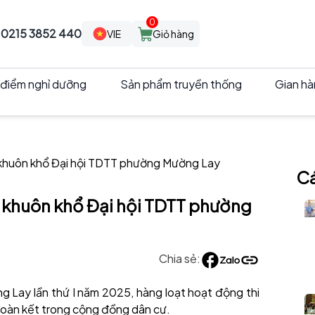
0
:
0215 3852 440
VIE
Giỏ hàng
 điểm nghỉ dưỡng
Sản phẩm truyền thống
Gian h
g khuôn khổ Đại hội TDTT phường Mường Lay
Cá
g khuôn khổ Đại hội TDTT phường
Chia sẻ:
 Lay lần thứ I năm 2025, hàng loạt hoạt động thi
, đoàn kết trong cộng đồng dân cư.